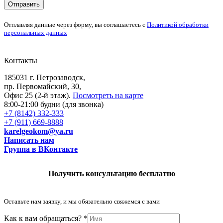
а
Отправить
к
С
Отплавляя данные через форму, вы соглашаетесь с
Политикой обработки
о
персональных данных
о
б
щ
Контакты
е
н
185031 г. Петрозаводск,
и
пр. Первомайский, 30,
е
Офис 25 (2-й этаж).
Посмотреть на карте
Т
8:00-21:00 будни (для звонка)
е
+7 (8142) 332-333
л
+7 (911) 669-8888
е
karelgeokom@ya.ru
ф
Написать нам
о
Группа в ВКонтакте
н
:
Получить консультацию бесплатно
Оставьте нам заявку, и мы обязательно свяжемся с вами
в
Как к вам обращаться?
*