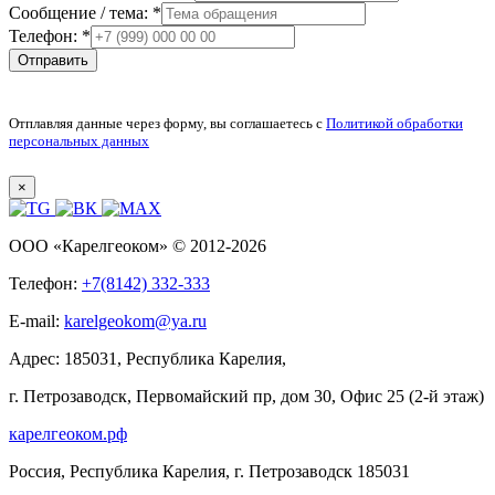
а
Сообщение / тема:
*
м
Телефон:
*
к
Отправить
/
Отплавляя данные через форму, вы соглашаетесь с
Политикой обработки
персональных данных
×
ООО «Карелгеоком»
© 2012-2026
Телефон:
+7(8142) 332-333
E-mail:
karelgeokom@ya.ru
Адрес:
185031
,
Республика Карелия
,
г. Петрозаводск
,
Первомайский пр, дом 30, Офис 25 (2-й этаж)
карелгеоком.рф
Россия, Республика Карелия
,
г. Петрозаводск
185031