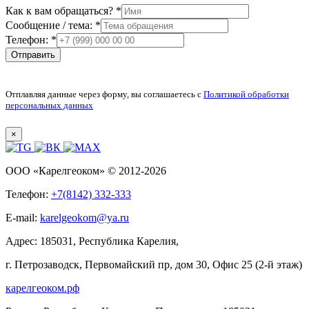
т
Как к вам обращаться?
*
е
Сообщение / тема:
*
м
Телефон:
*
а
Отправить
:
о
б
Отплавляя данные через форму, вы соглашаетесь с
Политикой обработки
р
персональных данных
а
щ
а
×
т
ь
ООО «Карелгеоком»
© 2012-2026
с
я
Телефон:
+7(8142) 332-333
?
к
E-mail:
karelgeokom@ya.ru
Адрес:
185031
,
Республика Карелия
,
г. Петрозаводск
,
Первомайский пр, дом 30, Офис 25 (2-й этаж)
карелгеоком.рф